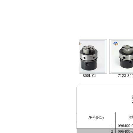
468 334 810
149701-0520
800L CI
7123-344U
序号
(NO)
型
1
096400-
2
096400-