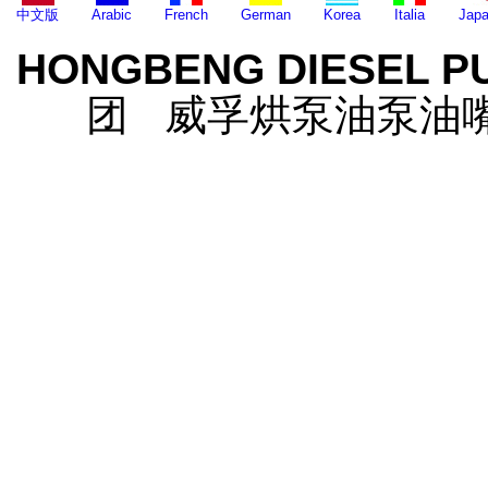
中文版
Arabic
French
German
Korea
Italia
Jap
HONGBENG DIESEL P
团 威孚烘泵油泵油