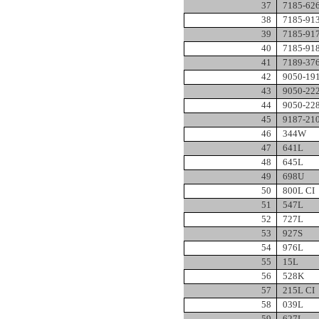
37
7185-62
38
7185-91
39
7185-91
40
7185-91
41
7189-37
42
9050-19
43
9050-22
44
9050-22
45
9187-21
46
344W
47
641L
48
645L
49
698U
50
800L CI
51
547L
52
727L
53
927S
54
976L
55
15L
56
528K
57
215L CI
58
039L
59
627L