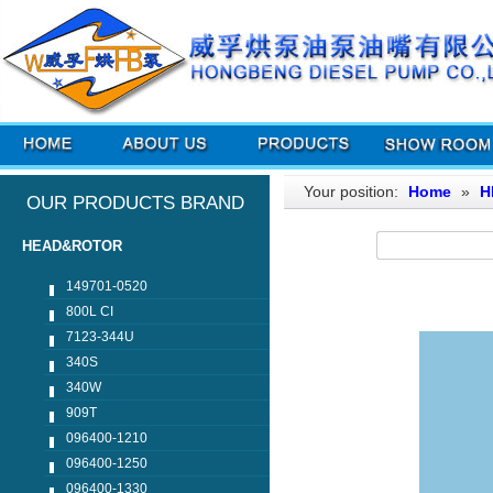
Your position:
Home
»
H
OUR PRODUCTS BRAND
HEAD&ROTOR
149701-0520
800L CI
7123-344U
340S
340W
909T
096400-1210
096400-1250
096400-1330